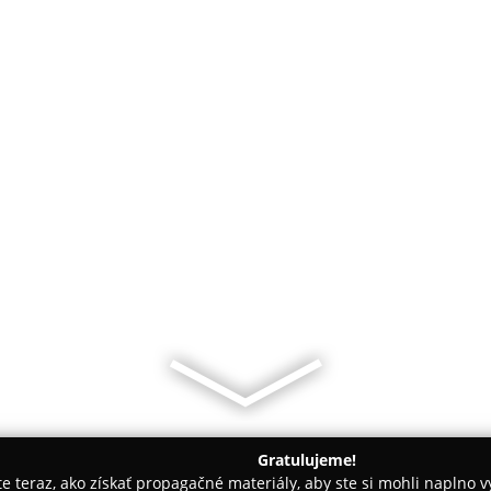
Gratulujeme!
ite teraz, ako získať propagačné materiály, aby ste si mohli naplno 