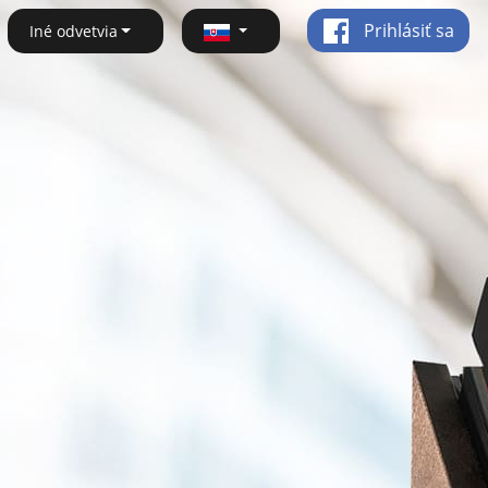
Prihlásiť sa
Iné odvetvia