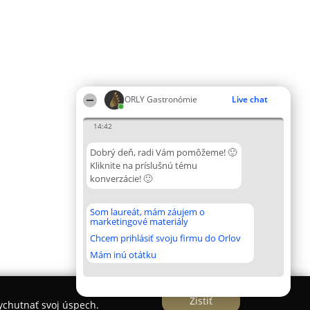
ORLY Gastronómie
Live chat
14:42
Dobrý deň, radi Vám pomôžeme! 🙂
Kliknite na príslušnú tému
konverzácie! 🙂
Som laureát, mám záujem o
marketingové materiály
Chcem prihlásiť svoju firmu do Orlov
Mám inú otátku
Zistiť
vychutnať svoj úspech.