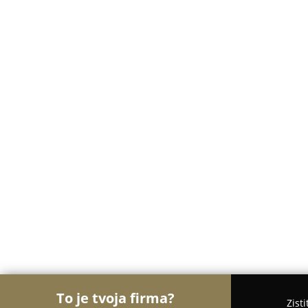
To je tvoja firma?
Zist