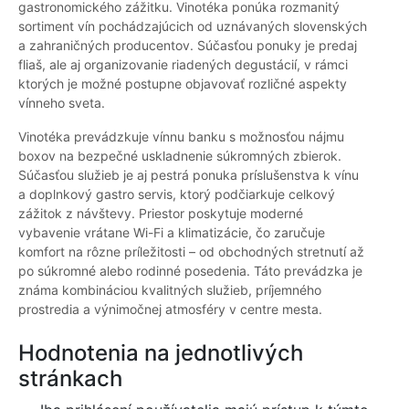
gastronomického zážitku. Vinotéka ponúka rozmanitý
sortiment vín pochádzajúcich od uznávaných slovenských
a zahraničných producentov. Súčasťou ponuky je predaj
fliaš, ale aj organizovanie riadených degustácií, v rámci
ktorých je možné postupne objavovať rozličné aspekty
vínneho sveta.
Vinotéka prevádzkuje vínnu banku s možnosťou nájmu
boxov na bezpečné uskladnenie súkromných zbierok.
Súčasťou služieb je aj pestrá ponuka príslušenstva k vínu
a doplnkový gastro servis, ktorý podčiarkuje celkový
zážitok z návštevy. Priestor poskytuje moderné
vybavenie vrátane Wi-Fi a klimatizácie, čo zaručuje
komfort na rôzne príležitosti – od obchodných stretnutí až
po súkromné alebo rodinné posedenia. Táto prevádzka je
známa kombináciou kvalitných služieb, príjemného
prostredia a výnimočnej atmosféry v centre mesta.
Hodnotenia na jednotlivých
stránkach