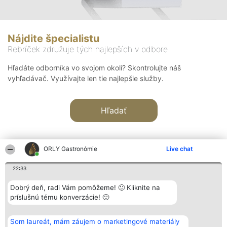
Nájdite špecialistu
Rebríček združuje tých najlepších v odbore
Hľadáte odborníka vo svojom okolí? Skontrolujte náš
vyhľadávač. Využívajte len tie najlepšie služby.
Hľadať
ORLY Gastronómie
Live chat
22:33
Organizátor hodnotenia
Hodnotenie
Kontakt
Dobrý deň, radi Vám pomôžeme! 🙂 Kliknite na
Bright Side Solutions sp. z o.
Laureáti
Kontakt
príslušnú tému konverzácie! 🙂
o. sp. k.
Lista
ul. Ruska 22
wszystkich
Wrocław 50-079
Laureatów
Som laureát, mám záujem o marketingové materiály
KRS 0000749100 | Regon
Podmienky