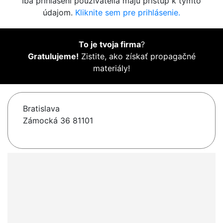
Iba prihlásení používatelia majú prístup k týmto
údajom.
Kliknite sem pre prihlásenie.
To je tvoja firma
?
Gratulujeme!
Zistite, ako získať propagačné
materiály!
Bratislava
Zámocká 36 81101