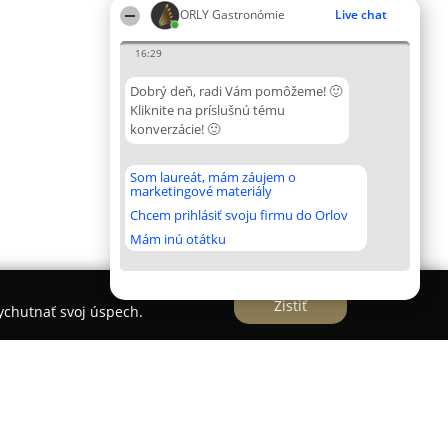
ORLY Gastronómie
Live chat
16:29
Dobrý deň, radi Vám pomôžeme! 🙂
Kliknite na príslušnú tému
konverzácie! 🙂
Som laureát, mám záujem o
marketingové materiály
Chcem prihlásiť svoju firmu do Orlov
Mám inú otátku
Zistiť
vychutnať svoj úspech.