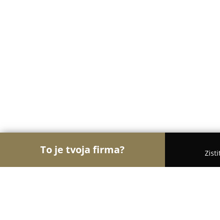
To je tvoja firma?
Zist
Orly Gastronómie
Reštaurácie, Bistrá, Kaviarne -