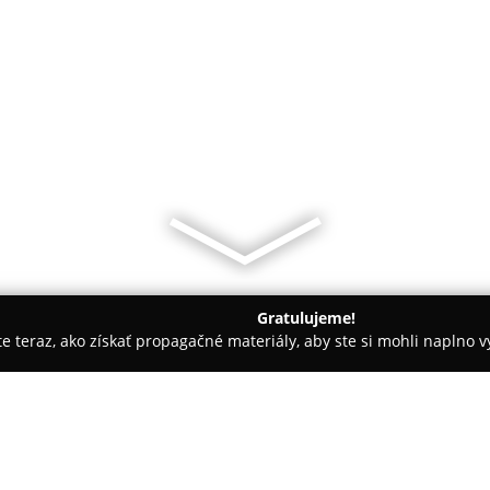
Gratulujeme!
ite teraz, ako získať propagačné materiály, aby ste si mohli naplno 
 Nitra
U Traka