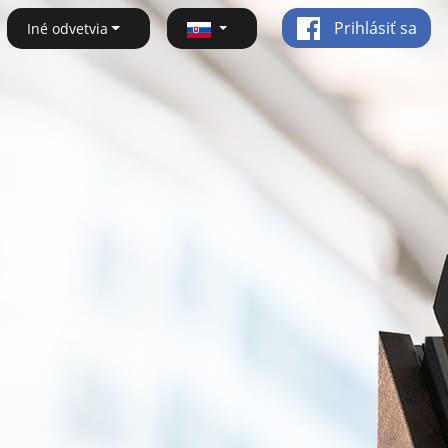
Prihlásiť sa
Iné odvetvia