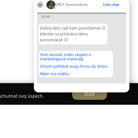
ORLY Gastronómie
Live chat
02:48
Dobrý deň, radi Vám pomôžeme! 🙂
Kliknite na príslušnú tému
konverzácie! 🙂
Som laureát, mám záujem o
marketingové materiály
Chcem prihlásiť svoju firmu do Orlov
Mám inú otátku
Zistiť
vychutnať svoj úspech.