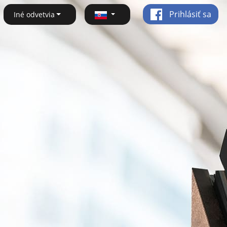
Prihlásiť sa
Iné odvetvia