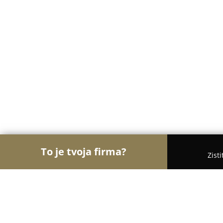
To je tvoja firma?
Zist
Orly Gastronómie
Reštaurácie, Bistrá, Kaviarne -