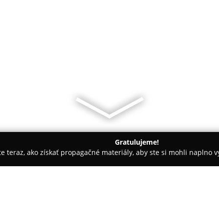
Gratulujeme!
ite teraz, ako získať propagačné materiály, aby ste si mohli naplno 
 Bratislava
U paviána