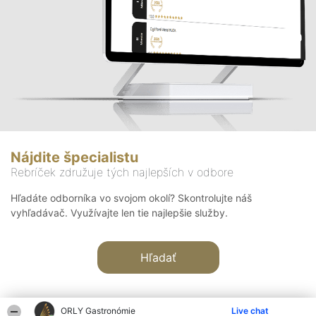
Nájdite špecialistu
Rebríček združuje tých najlepších v odbore
Hľadáte odborníka vo svojom okolí? Skontrolujte náš
vyhľadávač. Využívajte len tie najlepšie služby.
Hľadať
ORLY Gastronómie
Live chat