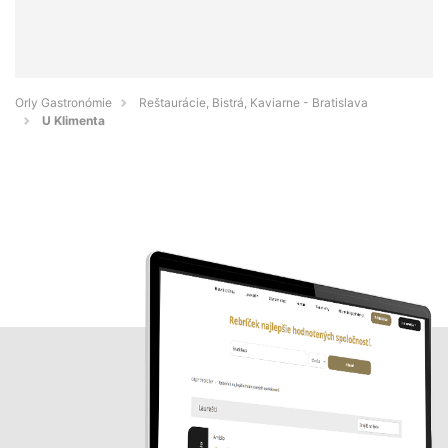
Orly Gastronómie
Reštaurácie, Bistrá, Kaviarne - Bratislava
U Klimenta