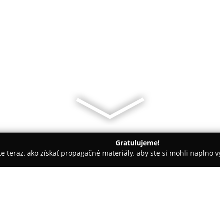
Gratulujeme!
ite teraz, ako získať propagačné materiály, aby ste si mohli naplno 
 - Ľubochňa
U Hilbertky