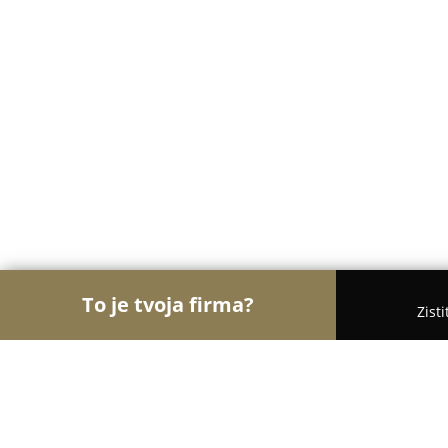
To je tvoja firma?
Zist
Orly Gastronómie
Reštaurácie, Bistrá, Kaviarne