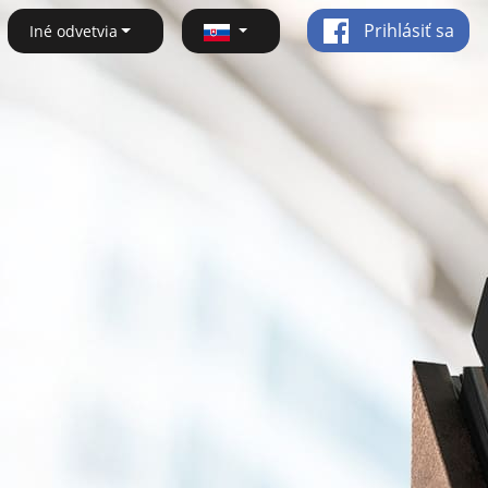
Prihlásiť sa
Iné odvetvia