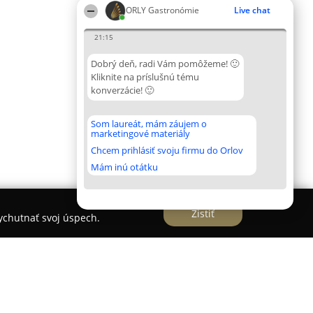
ORLY Gastronómie
Live chat
21:15
Dobrý deň, radi Vám pomôžeme! 🙂
Kliknite na príslušnú tému
konverzácie! 🙂
Som laureát, mám záujem o
marketingové materiály
Chcem prihlásiť svoju firmu do Orlov
Mám inú otátku
Zistiť
vychutnať svoj úspech.