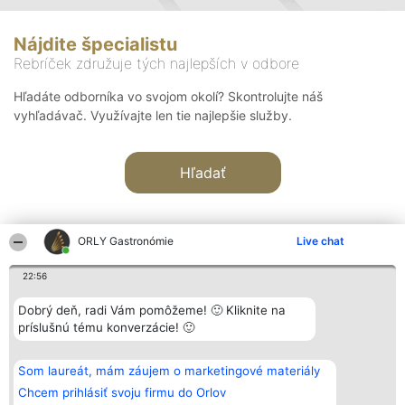
Nájdite špecialistu
Rebríček združuje tých najlepších v odbore
Hľadáte odborníka vo svojom okolí? Skontrolujte náš
vyhľadávač. Využívajte len tie najlepšie služby.
Hľadať
ORLY Gastronómie
Live chat
22:56
Organizátor hodnotenia
Hodnotenie
Kontakt
Dobrý deň, radi Vám pomôžeme! 🙂 Kliknite na
Bright Side Solutions sp. z o.
Laureáti
Kontakt
príslušnú tému konverzácie! 🙂
o. sp. k.
Lista
ul. Ruska 22
wszystkich
Wrocław 50-079
Laureatów
Som laureát, mám záujem o marketingové materiály
KRS 0000749100 | Regon
Podmienky
381313360 | NIP 8943132676
Obchodné
Chcem prihlásiť svoju firmu do Orlov
+48 508 492 400
podmienky