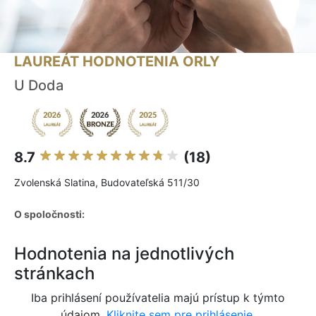
LAUREÁT HODNOTENIA ORLY
U Doda
8.7
(18)
Zvolenská Slatina, Budovateľská 511/30
O spoločnosti:
Hodnotenia na jednotlivých
stránkach
Iba prihlásení používatelia majú prístup k týmto
údajom.
Kliknite sem pre prihlásenie.