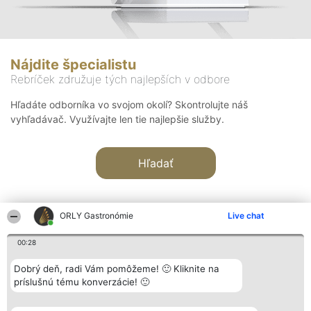
Nájdite špecialistu
Rebríček združuje tých najlepších v odbore
Hľadáte odborníka vo svojom okolí? Skontrolujte náš
vyhľadávač. Využívajte len tie najlepšie služby.
Hľadať
ORLY Gastronómie
Live chat
00:28
Organizátor hodnotenia
Hodnotenie
Kontakt
Dobrý deň, radi Vám pomôžeme! 🙂 Kliknite na
Bright Side Solutions sp. z o.
Laureáti
Kontakt
príslušnú tému konverzácie! 🙂
o. sp. k.
Lista
ul. Ruska 22
wszystkich
Wrocław 50-079
Laureatów