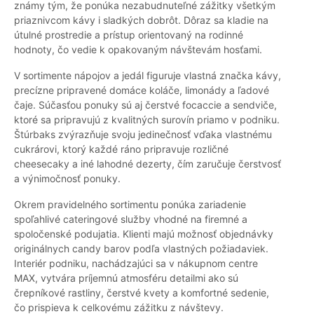
známy tým, že ponúka nezabudnuteľné zážitky všetkým
priaznivcom kávy i sladkých dobrôt. Dôraz sa kladie na
útulné prostredie a prístup orientovaný na rodinné
hodnoty, čo vedie k opakovaným návštevám hosťami.
V sortimente nápojov a jedál figuruje vlastná značka kávy,
precízne pripravené domáce koláče, limonády a ľadové
čaje. Súčasťou ponuky sú aj čerstvé focaccie a sendviče,
ktoré sa pripravujú z kvalitných surovín priamo v podniku.
Štúrbaks zvýrazňuje svoju jedinečnosť vďaka vlastnému
cukrárovi, ktorý každé ráno pripravuje rozličné
cheesecaky a iné lahodné dezerty, čím zaručuje čerstvosť
a výnimočnosť ponuky.
Okrem pravidelného sortimentu ponúka zariadenie
spoľahlivé cateringové služby vhodné na firemné a
spoločenské podujatia. Klienti majú možnosť objednávky
originálnych candy barov podľa vlastných požiadaviek.
Interiér podniku, nachádzajúci sa v nákupnom centre
MAX, vytvára príjemnú atmosféru detailmi ako sú
črepníkové rastliny, čerstvé kvety a komfortné sedenie,
čo prispieva k celkovému zážitku z návštevy.