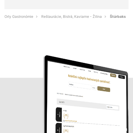
Orly Gastronómie
Reštaurácie, Bistrá, Kaviarne - Žilina
Štúrbaks