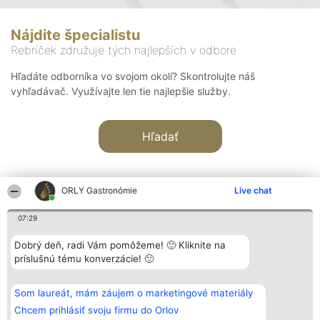
Nájdite špecialistu
Rebríček združuje tých najlepších v odbore
Hľadáte odborníka vo svojom okolí? Skontrolujte náš
vyhľadávač. Využívajte len tie najlepšie služby.
Hľadať
ORLY Gastronómie
Live chat
07:29
Organizátor hodnotenia
Hodnotenie
Kontakt
Dobrý deň, radi Vám pomôžeme! 🙂 Kliknite na
Bright Side Solutions sp. z o.
Laureáti
Kontakt
príslušnú tému konverzácie! 🙂
o. sp. k.
Lista
ul. Ruska 22
wszystkich
Wrocław 50-079
Laureatów
Som laureát, mám záujem o marketingové materiály
KRS 0000749100 | Regon
Podmienky
381313360 | NIP 8943132676
Obchodné
Chcem prihlásiť svoju firmu do Orlov
+48 508 492 400
podmienky