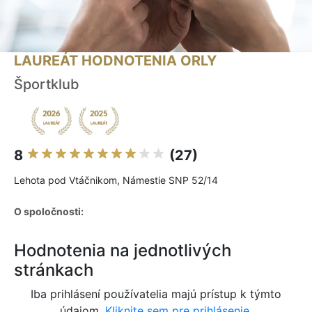
LAUREÁT HODNOTENIA ORLY
Športklub
8
(27)
Lehota pod Vtáčnikom, Námestie SNP 52/14
O spoločnosti:
Hodnotenia na jednotlivých
stránkach
Iba prihlásení používatelia majú prístup k týmto
údajom.
Kliknite sem pre prihlásenie.