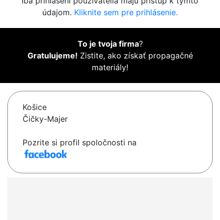
Iba prihlásení používatelia majú prístup k týmto
údajom.
Kliknite sem pre prihlásenie.
To je tvoja firma
?
Gratulujeme!
Zistite, ako získať propagačné
materiály!
Košice
Čičky-Majer
Pozrite si profil spoločnosti na