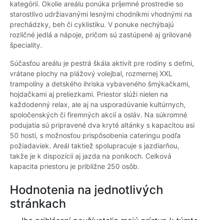
kategórií. Okolie areálu ponúka príjemné prostredie so
starostlivo udržiavanými lesnými chodníkmi vhodnými na
prechádzky, beh či cyklistiku. V ponuke nechýbajú
rozličné jedlá a nápoje, pričom sú zastúpené aj grilované
špeciality.
Súčasťou areálu je pestrá škála aktivít pre rodiny s deťmi,
vrátane plochy na plážový volejbal, rozmernej XXL
trampolíny a detského ihriska vybaveného šmýkačkami,
hojdačkami aj preliezkami. Priestor slúži nielen na
každodenný relax, ale aj na usporadúvanie kultúrnych,
spoločenských či firemných akcií a osláv. Na súkromné
podujatia sú pripravené dva kryté altánky s kapacitou asi
50 hostí, s možnosťou prispôsobenia cateringu podľa
požiadaviek. Areál taktiež spolupracuje s jazdiarňou,
takže je k dispozícii aj jazda na poníkoch. Celková
kapacita priestoru je približne 250 osôb.
Hodnotenia na jednotlivých
stránkach