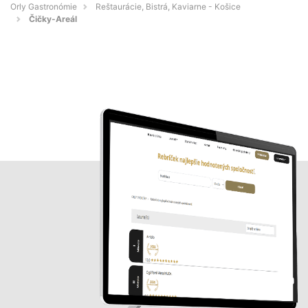
Orly Gastronómie
Reštaurácie, Bistrá, Kaviarne - Košice
Čičky-Areál