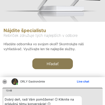
Nájdite špecialistu
Rebríček združuje tých najlepších v odbore
Hľadáte odborníka vo svojom okolí? Skontrolujte náš
vyhľadávač. Využívajte len tie najlepšie služby.
Hľadať
ORLY Gastronómie
Live chat
13:48
Organizátor hodnotenia
Hodnotenie
Kontakt
Dobrý deň, radi Vám pomôžeme! 🙂 Kliknite na
Bright Side Solutions sp. z o.
Laureáti
Kontakt
príslušnú tému konverzácie! 🙂