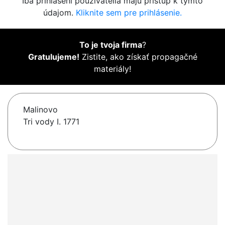
Iba prihlásení používatelia majú prístup k týmto
údajom.
Kliknite sem pre prihlásenie.
To je tvoja firma
?
Gratulujeme!
Zistite, ako získať propagačné
materiály!
Malinovo
Tri vody I. 1771