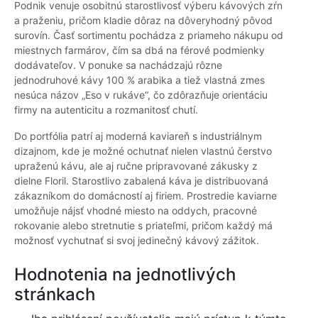
Podnik venuje osobitnú starostlivosť výberu kávových zŕn
a praženiu, pričom kladie dôraz na dôveryhodný pôvod
surovín. Časť sortimentu pochádza z priameho nákupu od
miestnych farmárov, čím sa dbá na férové podmienky
dodávateľov. V ponuke sa nachádzajú rôzne
jednodruhové kávy 100 % arabika a tiež vlastná zmes
nesúca názov „Eso v rukáve“, čo zdôrazňuje orientáciu
firmy na autenticitu a rozmanitosť chutí.
Do portfólia patrí aj moderná kaviareň s industriálnym
dizajnom, kde je možné ochutnať nielen vlastnú čerstvo
upraženú kávu, ale aj ručne pripravované zákusky z
dielne Floril. Starostlivo zabalená káva je distribuovaná
zákazníkom do domácností aj firiem. Prostredie kaviarne
umožňuje nájsť vhodné miesto na oddych, pracovné
rokovanie alebo stretnutie s priateľmi, pričom každý má
možnosť vychutnať si svoj jedinečný kávový zážitok.
Hodnotenia na jednotlivých
stránkach