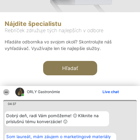
Nájdite špecialistu
Rebríček združuje tých najlepších v odbore
Hľadáte odborníka vo svojom okolí? Skontrolujte náš
vyhľadávač. Využívajte len tie najlepšie služby.
Hľadať
ORLY Gastronómie
Live chat
04:37
Organizátor hodnotenia
Hodnotenie
Kontakt
Dobrý deň, radi Vám pomôžeme! 🙂 Kliknite na
Bright Side Solutions sp. z o.
Laureáti
Kontakt
príslušnú tému konverzácie! 🙂
o. sp. k.
Lista
ul. Ruska 22
wszystkich
Wrocław 50-079
Laureatów
Som laureát, mám záujem o marketingové materiály
KRS 0000749100 | Regon
Podmienky