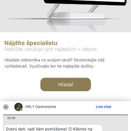
Nájdite špecialistu
Rebríček združuje tých najlepších v odbore
Hľadáte odborníka vo svojom okolí? Skontrolujte náš
vyhľadávač. Využívajte len tie najlepšie služby.
Hľadať
ORLY Gastronómie
Live chat
02:00
Organizátor hodnotenia
Hodnotenie
Kontakt
Dobrý deň, radi Vám pomôžeme! 🙂 Kliknite na