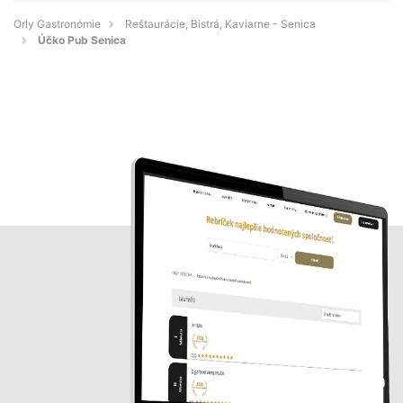
Orly Gastronómie
Reštaurácie, Bistrá, Kaviarne - Senica
Účko Pub Senica