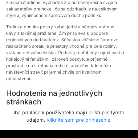
zimnom štadióne, vychádza z dlhoročnej vášne svojich
zakladateľov pre hokej, čo sa odzrkadľuje na celkovom
štýle aj výnimočnom športovom duchu podniku.
Tretinka ponúka pestrý výber jedál a nápojov vrátane
kávy z lokálnej pražiarne, čím prispieva k podpore
regionálnych dodávateľov. Súčasťou väčšieho športovo-
relaxačného areálu je priestory vhodné pre celé rodiny,
vrátane detského ihriska. Podnik je obľúbený najmä medzi
hokejovými fanúšikmi, zároveň poskytuje príjemné
prostredie na stretnutia rodín či priateľov, kde môžu
návštevníci stráviť príjemné chvíle pri kvalitnom
občerstvení.
Hodnotenia na jednotlivých
stránkach
Iba prihlásení používatelia majú prístup k týmto
údajom.
Kliknite sem pre prihlásenie.