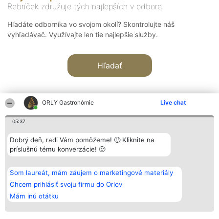
Rebríček združuje tých najlepších v odbore
Hľadáte odborníka vo svojom okolí? Skontrolujte náš
vyhľadávač. Využívajte len tie najlepšie služby.
Hľadať
ORLY Gastronómie
Live chat
05:37
Organizátor hodnotenia
Hodnotenie
Kontakt
Dobrý deň, radi Vám pomôžeme! 🙂 Kliknite na
Bright Side Solutions sp. z o.
Laureáti
Kontakt
príslušnú tému konverzácie! 🙂
o. sp. k.
Lista
ul. Ruska 22
wszystkich
Wrocław 50-079
Laureatów
Som laureát, mám záujem o marketingové materiály
KRS 0000749100 | Regon
Podmienky
381313360 | NIP 8943132676
Obchodné
Chcem prihlásiť svoju firmu do Orlov
+48 508 492 400
podmienky
Mám inú otátku
Zásady
ochrany
osobných
údajov