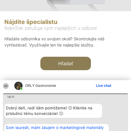
Nájdite špecialistu
Rebríček združuje tých najlepších v odbore
Hľadáte odborníka vo svojom okolí? Skontrolujte náš
vyhľadávač. Využívajte len tie najlepšie služby.
Hľadať
ORLY Gastronómie
Live chat
14:11
Organizátor hodnotenia
Hodnotenie
Kontakt
Dobrý deň, radi Vám pomôžeme! 🙂 Kliknite na
Bright Side Solutions sp. z o.
Laureáti
Kontakt
príslušnú tému konverzácie! 🙂
o. sp. k.
Lista
ul. Ruska 22
wszystkich
Wrocław 50-079
Laureatów
Som laureát, mám záujem o marketingové materiály
KRS 0000749100 | Regon
Podmienky