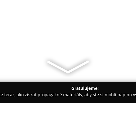
Gratulujeme!
ite teraz, ako získať propagačné materiály, aby ste si mohli naplno 
 - Oščadnica
Talianska zmrzlina