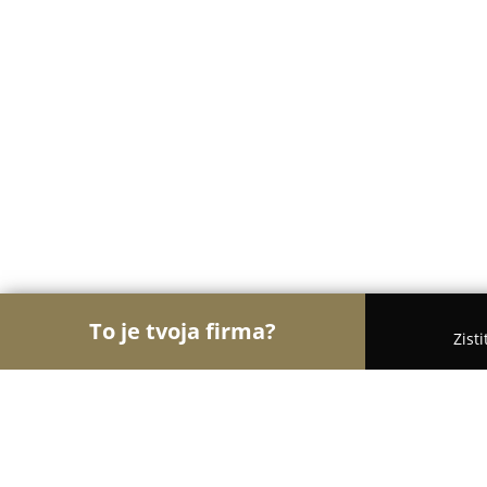
To je tvoja firma?
Zist
Orly Gastronómie
Reštaurácie, Bistrá, Kaviarne