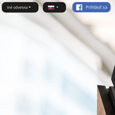
Prihlásiť sa
Iné odvetvia