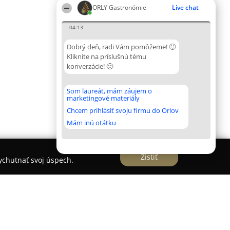
ORLY Gastronómie
Live chat
04:13
Dobrý deň, radi Vám pomôžeme! 🙂
Kliknite na príslušnú tému
konverzácie! 🙂
Som laureát, mám záujem o
marketingové materiály
Chcem prihlásiť svoju firmu do Orlov
Mám inú otátku
Zistiť
vychutnať svoj úspech.