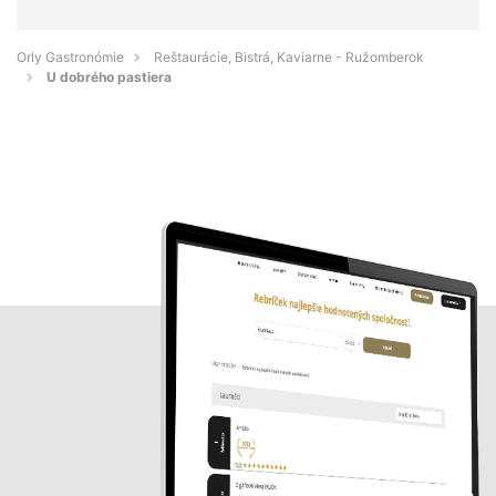
Orly Gastronómie
Reštaurácie, Bistrá, Kaviarne - Ružomberok
U dobrého pastiera