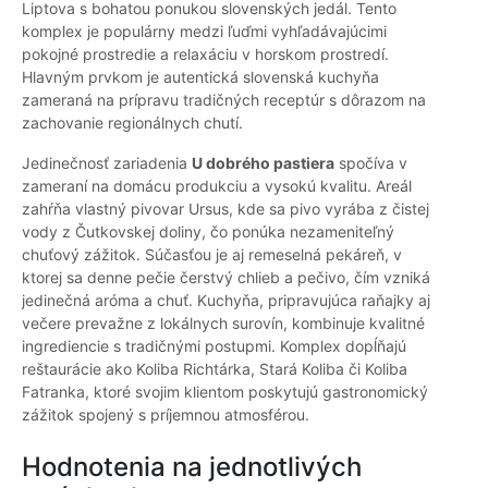
Liptova s bohatou ponukou slovenských jedál. Tento
komplex je populárny medzi ľuďmi vyhľadávajúcimi
pokojné prostredie a relaxáciu v horskom prostredí.
Hlavným prvkom je autentická slovenská kuchyňa
zameraná na prípravu tradičných receptúr s dôrazom na
zachovanie regionálnych chutí.
Jedinečnosť zariadenia
U dobrého pastiera
spočíva v
zameraní na domácu produkciu a vysokú kvalitu. Areál
zahŕňa vlastný pivovar Ursus, kde sa pivo vyrába z čistej
vody z Čutkovskej doliny, čo ponúka nezameniteľný
chuťový zážitok. Súčasťou je aj remeselná pekáreň, v
ktorej sa denne pečie čerstvý chlieb a pečivo, čím vzniká
jedinečná aróma a chuť. Kuchyňa, pripravujúca raňajky aj
večere prevažne z lokálnych surovín, kombinuje kvalitné
ingrediencie s tradičnými postupmi. Komplex dopĺňajú
reštaurácie ako Koliba Richtárka, Stará Koliba či Koliba
Fatranka, ktoré svojim klientom poskytujú gastronomický
zážitok spojený s príjemnou atmosférou.
Hodnotenia na jednotlivých