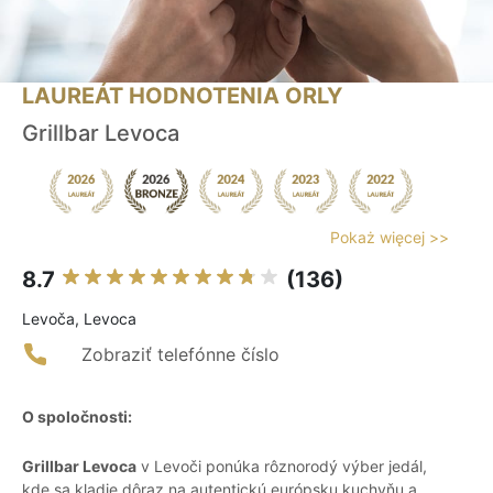
LAUREÁT HODNOTENIA ORLY
Grillbar Levoca
Pokaż więcej >>
8.7
(136)
Levoča, Levoca
Zobraziť telefónne číslo
O spoločnosti:
Grillbar Levoca
v Levoči ponúka rôznorodý výber jedál,
kde sa kladie dôraz na autentickú európsku kuchyňu a