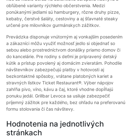
obľúbené varianty rýchleho občerstvenia. Medzi
ponúkanými jedlami sú hamburgery, rôzne druhy pizze,
kebaby, čerstvé šaláty, cestoviny a aj šťavnaté steaky
určené pre milovníkov gurmánskych zážitkov.
Prevádzka disponuje vnútorným aj vonkajším posedením
a zákazníci môžu využiť možnosť jedlo si objednať so
sebou alebo prostredníctvom donášky priamo domov či
do kancelárie. Pre rodiny s deťmi je pripravený detský
kútik a prístup povolený aj domácim zvieratám. Pohodlie
návštevníkov zabezpečujú platby v hotovosti aj
bezkontaktné spôsoby, vrátane platobných kariet a
stravných lístkov Ticket Restaurant®. Výber nápojov
zahŕňa pivo, víno, kávu a čaj, ktoré vhodne dopĺňajú
ponuku jedál. Grillbar Levoca sa usiluje zabezpečiť
príjemný zážitok pre každého, bez ohľadu na preferovanú
formu stolovania či čas návštevy.
Hodnotenia na jednotlivých
stránkach