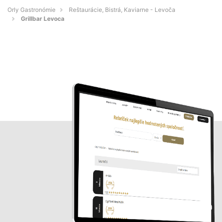
Orly Gastronómie
Reštaurácie, Bistrá, Kaviarne - Levoča
Grillbar Levoca