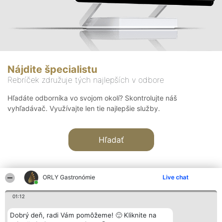
Nájdite špecialistu
Rebríček združuje tých najlepších v odbore
Hľadáte odborníka vo svojom okolí? Skontrolujte náš
vyhľadávač. Využívajte len tie najlepšie služby.
Hľadať
ORLY Gastronómie
Live chat
01:12
Organizátor hodnotenia
Hodnotenie
Kontakt
Dobrý deň, radi Vám pomôžeme! 🙂 Kliknite na
Bright Side Solutions sp. z o.
Laureáti
Kontakt