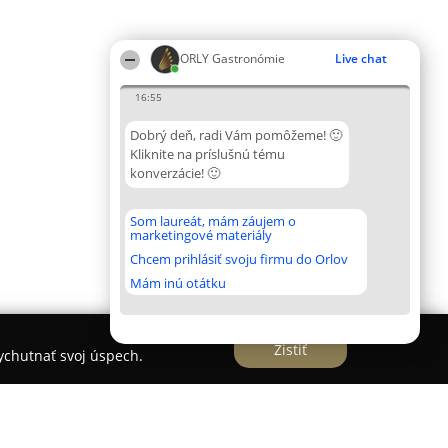
ORLY Gastronómie
Live chat
16:55
Dobrý deň, radi Vám pomôžeme! 🙂
Kliknite na príslušnú tému
konverzácie! 🙂
Som laureát, mám záujem o
marketingové materiály
Chcem prihlásiť svoju firmu do Orlov
Mám inú otátku
Zistiť
vychutnať svoj úspech.