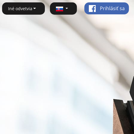
Prihlásiť sa
Iné odvetvia