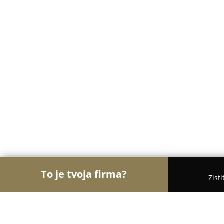
To je tvoja firma?
Zist
Orly Gastronómie
Reštaurácie, Bistrá, Kaviarne -