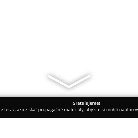
Gratulujeme!
ite teraz, ako získať propagačné materiály, aby ste si mohli naplno 
 Bratislava
L&A Caffe