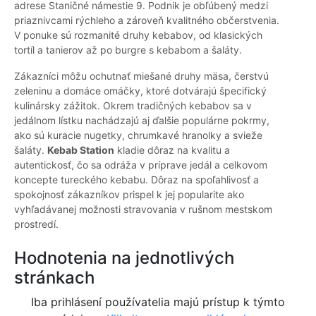
adrese Staničné námestie 9. Podnik je obľúbený medzi
priaznivcami rýchleho a zároveň kvalitného občerstvenia.
V ponuke sú rozmanité druhy kebabov, od klasických
tortíl a tanierov až po burgre s kebabom a šaláty.
Zákazníci môžu ochutnať miešané druhy mäsa, čerstvú
zeleninu a domáce omáčky, ktoré dotvárajú špecifický
kulinársky zážitok. Okrem tradičných kebabov sa v
jedálnom lístku nachádzajú aj ďalšie populárne pokrmy,
ako sú kuracie nugetky, chrumkavé hranolky a svieže
šaláty.
Kebab Station
kladie dôraz na kvalitu a
autentickosť, čo sa odráža v príprave jedál a celkovom
koncepte tureckého kebabu. Dôraz na spoľahlivosť a
spokojnosť zákazníkov prispel k jej popularite ako
vyhľadávanej možnosti stravovania v rušnom mestskom
prostredí.
Hodnotenia na jednotlivých
stránkach
Iba prihlásení používatelia majú prístup k týmto