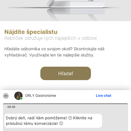
Nájdite špecialistu
Rebríček združuje tých najlepších v odbore
Hľadáte odborníka vo svojom okolí? Skontrolujte náš
vyhľadávač. Využívajte len tie najlepšie služby.
Hľadať
ORLY Gastronómie
Live chat
06:46
Organizátor hodnotenia
Hodnotenie
Kontakt
Dobrý deň, radi Vám pomôžeme! 🙂 Kliknite na
Bright Side Solutions sp. z o.
Laureáti
Kontakt
príslušnú tému konverzácie! 🙂
o. sp. k.
Lista
ul. Ruska 22
wszystkich