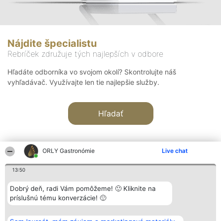
Nájdite špecialistu
Rebríček združuje tých najlepších v odbore
Hľadáte odborníka vo svojom okolí? Skontrolujte náš
vyhľadávač. Využívajte len tie najlepšie služby.
Hľadať
ORLY Gastronómie
Live chat
13:50
Organizátor hodnotenia
Hodnotenie
Kontakt
Dobrý deň, radi Vám pomôžeme! 🙂 Kliknite na
Bright Side Solutions sp. z o.
Laureáti
Kontakt
príslušnú tému konverzácie! 🙂
o. sp. k.
Lista
ul. Ruska 22
wszystkich
Wrocław 50-079
Laureatów