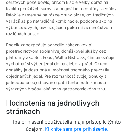
čerstvých poke bowls, pričom kladie veľký dôraz na
kvalitu použitých surovín a originálne receptúry. Jedálny
lístok je zameraný na rôzne druhy pizze, od tradičných
variácií až po netradičné kombinácie, podobne ako na
výber zdravých, osviežujúcich poke mís s množstvom
rozličných prísad.
Podnik zabezpečuje pohodlie zákazníkov aj
prostredníctvom spoľahlivej donáškovej služby cez
platformy ako Bolt Food, Wolt a Bistro.sk, čím umožňuje
vychutnať si výber jedál doma alebo v práci. Okrem
donášky je dostupná aj možnosť osobného prevzatia
objednaných jedál. Pre rozmanitosť svojej ponuky a
jednoduché objednávanie patrí tento podnik medzi
výrazných hráčov lokálneho gastronomického trhu.
Hodnotenia na jednotlivých
stránkach
Iba prihlásení používatelia majú prístup k týmto
údajom.
Kliknite sem pre prihlásenie.