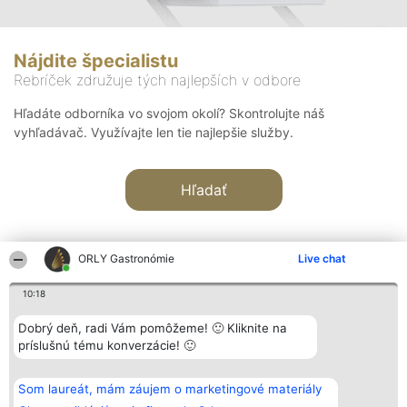
Nájdite špecialistu
Rebríček združuje tých najlepších v odbore
Hľadáte odborníka vo svojom okolí? Skontrolujte náš
vyhľadávač. Využívajte len tie najlepšie služby.
Hľadať
ORLY Gastronómie
Live chat
10:18
Organizátor hodnotenia
Hodnotenie
Kontakt
Dobrý deň, radi Vám pomôžeme! 🙂 Kliknite na
Bright Side Solutions sp. z o.
Laureáti
Kontakt
príslušnú tému konverzácie! 🙂
o. sp. k.
Lista
ul. Ruska 22
wszystkich
Wrocław 50-079
Laureatów
Som laureát, mám záujem o marketingové materiály
KRS 0000749100 | Regon
Podmienky
381313360 | NIP 8943132676
Obchodné