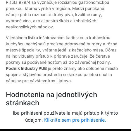
Pišúta 979/4 sa vyznačuje rozsiahlou gastronomickou
ponukou, ktorou vyniká v regióne. Medzi ponúkané
nápoje patria rozmanité druhy piva, kvalitné rumy,
vybrané vína, ako aj pestrá škála alkoholických i
nealkoholických nápojov.
V jedálnom lístku inšpirovanom karibskou a kubánskou
kuchyňou nechýbajú precízne pripravené burgery a rôzne
mäsové špeciality, vrátane jedál z kačacieho mäsa. Dôraz
na individuálny prístup k príprave zaručuje, že čerstvé
pokrmy sú podávané hosťom až do záverečnej hodiny.
Podnik Industry PUB
je preto známy ako obľúbené miesto
spojenia štýlového prostredia so širokou paletou chutí a
nápojov pre návštevníkov Liptova.
Hodnotenia na jednotlivých
stránkach
Iba prihlásení používatelia majú prístup k týmto
údajom.
Kliknite sem pre prihlásenie.