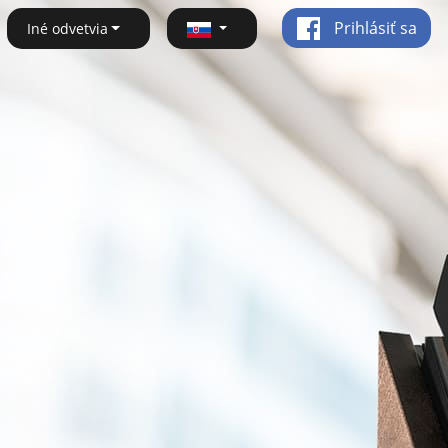
Prihlásiť sa
Iné odvetvia