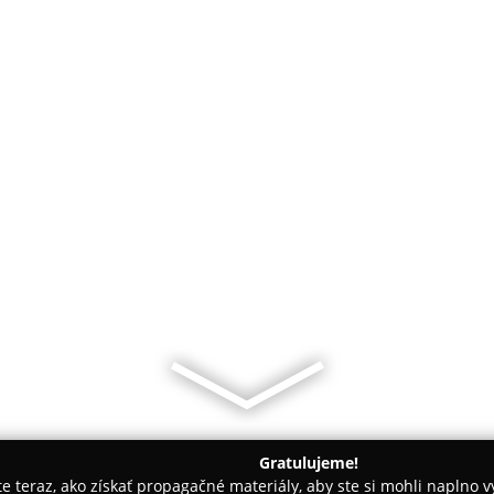
Gratulujeme!
ite teraz, ako získať propagačné materiály, aby ste si mohli naplno 