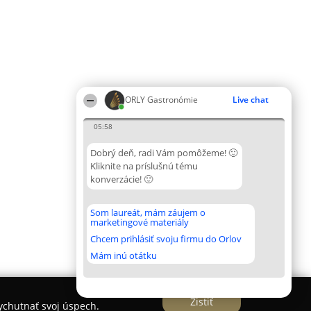
ORLY Gastronómie
Live chat
05:58
Dobrý deň, radi Vám pomôžeme! 🙂
Kliknite na príslušnú tému
konverzácie! 🙂
Som laureát, mám záujem o
marketingové materiály
Chcem prihlásiť svoju firmu do Orlov
Mám inú otátku
Zistiť
vychutnať svoj úspech.