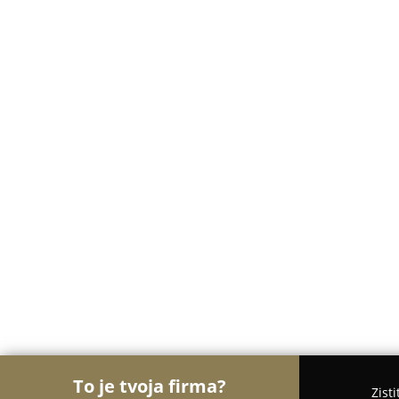
To je tvoja firma?
Zist