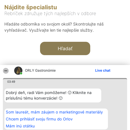
Nájdite špecialistu
Rebríček združuje tých najlepších v odbore
Hľadáte odborníka vo svojom okolí? Skontrolujte náš
vyhľadávač. Využívajte len tie najlepšie služby.
Hľadať
ORLY Gastronómie
Live chat
03:49
Organizátor hodnotenia
Hodnotenie
Kontakt
Dobrý deň, radi Vám pomôžeme! 🙂 Kliknite na
Bright Side Solutions sp. z o.
Laureáti
Kontakt
príslušnú tému konverzácie! 🙂
o. sp. k.
Lista
ul. Ruska 22
wszystkich
Wrocław 50-079
Laureatów
Som laureát, mám záujem o marketingové materiály
KRS 0000749100 | Regon
Podmienky
381313360 | NIP 8943132676
Obchodné
Chcem prihlásiť svoju firmu do Orlov
+48 508 492 400
podmienky
Mám inú otátku
Zásady