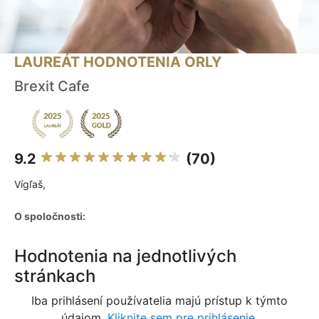
LAUREÁT HODNOTENIA ORLY
Brexit Cafe
9.2
(70)
Vígľaš,
O spoločnosti:
Hodnotenia na jednotlivých
stránkach
Iba prihlásení používatelia majú prístup k týmto
údajom.
Kliknite sem pre prihlásenie.