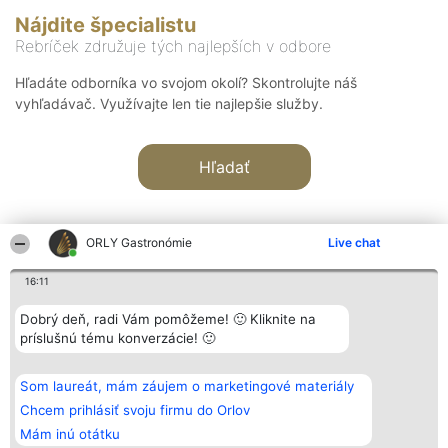
Nájdite špecialistu
Rebríček združuje tých najlepších v odbore
Hľadáte odborníka vo svojom okolí? Skontrolujte náš
vyhľadávač. Využívajte len tie najlepšie služby.
Hľadať
ORLY Gastronómie
Live chat
16:11
Organizátor hodnotenia
Hodnotenie
Kontakt
Dobrý deň, radi Vám pomôžeme! 🙂 Kliknite na
Bright Side Solutions sp. z o.
Laureáti
Kontakt
príslušnú tému konverzácie! 🙂
o. sp. k.
Lista
ul. Ruska 22
wszystkich
Wrocław 50-079
Laureatów
Som laureát, mám záujem o marketingové materiály
KRS 0000749100 | Regon
Podmienky
381313360 | NIP 8943132676
Obchodné
Chcem prihlásiť svoju firmu do Orlov
+48 508 492 400
podmienky
Mám inú otátku
Zásady