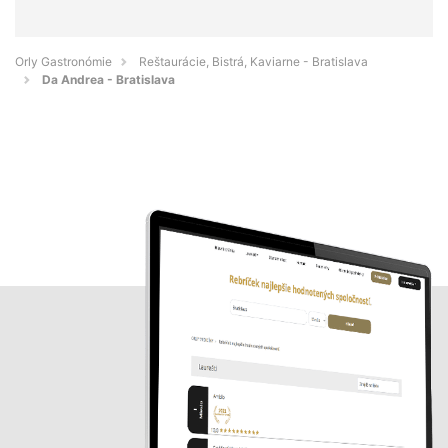
Orly Gastronómie
Reštaurácie, Bistrá, Kaviarne - Bratislava
Da Andrea - Bratislava