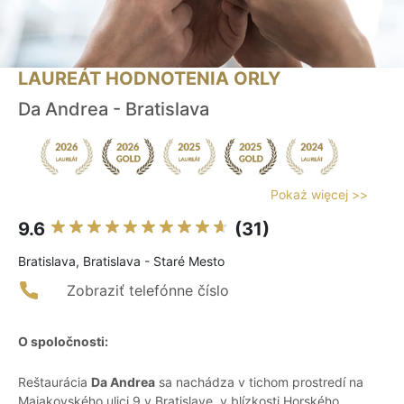
LAUREÁT HODNOTENIA ORLY
Da Andrea - Bratislava
Pokaż więcej >>
9.6
(31)
Bratislava, Bratislava - Staré Mesto
Zobraziť telefónne číslo
O spoločnosti:
Reštaurácia
Da Andrea
sa nachádza v tichom prostredí na
Majakovského ulici 9 v Bratislave, v blízkosti Horského