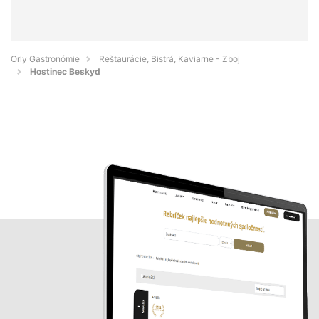
Orly Gastronómie
Reštaurácie, Bistrá, Kaviarne - Zboj
Hostinec Beskyd