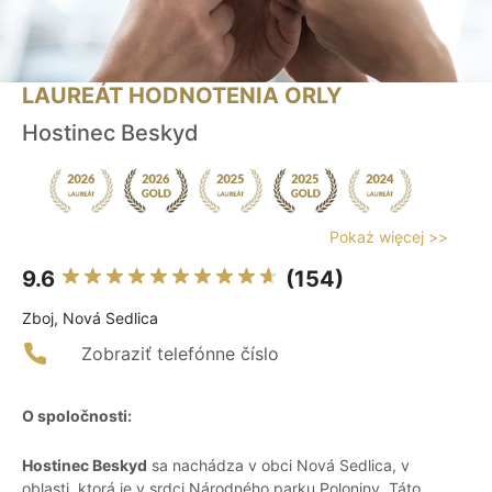
LAUREÁT HODNOTENIA ORLY
Hostinec Beskyd
Pokaż więcej >>
9.6
(154)
Zboj, Nová Sedlica
Zobraziť telefónne číslo
O spoločnosti:
Hostinec Beskyd
sa nachádza v obci Nová Sedlica, v
oblasti, ktorá je v srdci Národného parku Poloniny. Táto