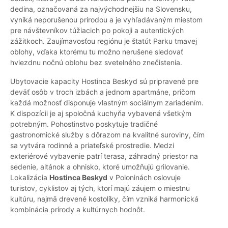
dedina, označovaná za najvýchodnejšiu na Slovensku,
vyniká neporušenou prírodou a je vyhľadávaným miestom
pre návštevníkov túžiacich po pokoji a autentických
zážitkoch. Zaujímavosťou regiónu je štatút Parku tmavej
oblohy, vďaka ktorému tu možno nerušene sledovať
hviezdnu nočnú oblohu bez svetelného znečistenia.
Ubytovacie kapacity Hostinca Beskyd sú pripravené pre
deväť osôb v troch izbách a jednom apartmáne, pričom
každá možnosť disponuje vlastným sociálnym zariadením.
K dispozícii je aj spoločná kuchyňa vybavená všetkým
potrebným. Pohostinstvo poskytuje tradičné
gastronomické služby s dôrazom na kvalitné suroviny, čím
sa vytvára rodinné a priateľské prostredie. Medzi
exteriérové vybavenie patrí terasa, záhradný priestor na
sedenie, altánok a ohnisko, ktoré umožňujú grilovanie.
Lokalizácia
Hostinca Beskyd
v Poloninách oslovuje
turistov, cyklistov aj tých, ktorí majú záujem o miestnu
kultúru, najmä drevené kostolíky, čím vzniká harmonická
kombinácia prírody a kultúrnych hodnôt.