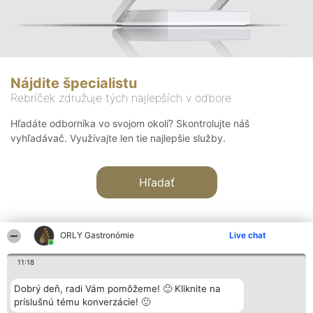
Nájdite špecialistu
Rebríček združuje tých najlepších v odbore
Hľadáte odborníka vo svojom okolí? Skontrolujte náš
vyhľadávač. Využívajte len tie najlepšie služby.
Hľadať
ORLY Gastronómie
Live chat
11:18
Organizátor hodnotenia
Hodnotenie
Kontakt
Dobrý deň, radi Vám pomôžeme! 🙂 Kliknite na
Bright Side Solutions sp. z o.
Laureáti
Kontakt
príslušnú tému konverzácie! 🙂
o. sp. k.
Lista