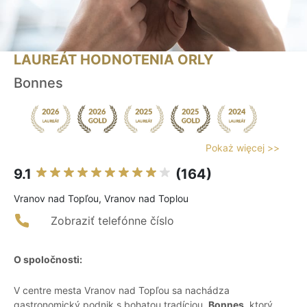
LAUREÁT HODNOTENIA ORLY
Bonnes
Pokaż więcej >>
9.1
(164)
Vranov nad Topľou, Vranov nad Toplou
Zobraziť telefónne číslo
O spoločnosti:
V centre mesta Vranov nad Topľou sa nachádza
gastronomický podnik s bohatou tradíciou,
Bonnes
, ktorý