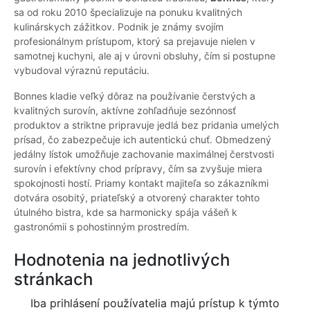
sa od roku 2010 špecializuje na ponuku kvalitných
kulinárskych zážitkov. Podnik je známy svojím
profesionálnym prístupom, ktorý sa prejavuje nielen v
samotnej kuchyni, ale aj v úrovni obsluhy, čím si postupne
vybudoval výraznú reputáciu.
Bonnes kladie veľký dôraz na používanie čerstvých a
kvalitných surovín, aktívne zohľadňuje sezónnosť
produktov a striktne pripravuje jedlá bez pridania umelých
prísad, čo zabezpečuje ich autentickú chuť. Obmedzený
jedálny lístok umožňuje zachovanie maximálnej čerstvosti
surovín i efektívny chod prípravy, čím sa zvyšuje miera
spokojnosti hostí. Priamy kontakt majiteľa so zákazníkmi
dotvára osobitý, priateľský a otvorený charakter tohto
útulného bistra, kde sa harmonicky spája vášeň k
gastronómii s pohostinným prostredím.
Hodnotenia na jednotlivých
stránkach
Iba prihlásení používatelia majú prístup k týmto