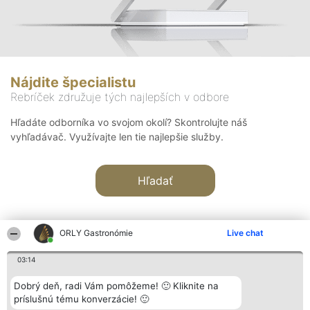
Nájdite špecialistu
Rebríček združuje tých najlepších v odbore
Hľadáte odborníka vo svojom okolí? Skontrolujte náš
vyhľadávač. Využívajte len tie najlepšie služby.
Hľadať
ORLY Gastronómie
Live chat
03:14
Organizátor hodnotenia
Hodnotenie
Kontakt
Dobrý deň, radi Vám pomôžeme! 🙂 Kliknite na
Bright Side Solutions sp. z o.
Laureáti
Kontakt
príslušnú tému konverzácie! 🙂
o. sp. k.
Lista