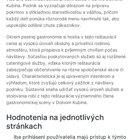
Kubína. Podnik sa vyznačuje dôrazom na prípravu
pokrmov s dôkladnou starostlivosťou a vášňou, pričom
každý deň ponúka rôznorodé menu navrhnuté tak, aby
uspokojilo odlišné chute zákazníkov.
Okrem pestrej gastronómie si hostia v tejto reštaurácii
cenia aj vysokú úroveň obsluhy a prívetivú rodinnú
atmosféru, ktorá prispieva k príjemným chvíľam počas
návštevy. Súčasťou poskytovaných služieb sú aj rozšírené
cateringové služby, vďaka ktorým reštaurácia
zabezpečuje občerstvenie na rôzne spoločenské akcie či
oslavy. Charakteristická je aj upraveným interiérom a
výhľadom, ktoré zvyšujú celkový zážitok z návštevy
podniku. Sústavná snaha udržať vysokú úroveň služieb a
stolovania robí z tejto reštaurácie významného člena
gastronomickej scény v Dolnom Kubíne.
Hodnotenia na jednotlivých
stránkach
Iba prihlásení používatelia majú prístup k týmto