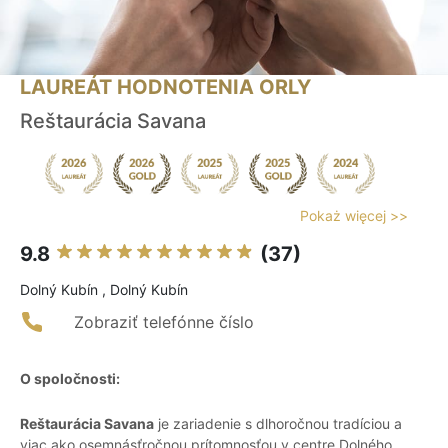
LAUREÁT HODNOTENIA ORLY
Reštaurácia Savana
Pokaż więcej >>
9.8
(37)
Dolný Kubín , Dolný Kubín
Zobraziť telefónne číslo
O spoločnosti:
Reštaurácia Savana
je zariadenie s dlhoročnou tradíciou a
viac ako osemnásťročnou prítomnosťou v centre Dolného