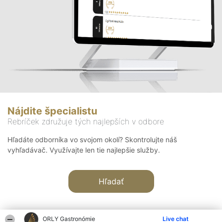
Nájdite špecialistu
Rebríček združuje tých najlepších v odbore
Hľadáte odborníka vo svojom okolí? Skontrolujte náš
vyhľadávač. Využívajte len tie najlepšie služby.
Hľadať
ORLY Gastronómie
Live chat