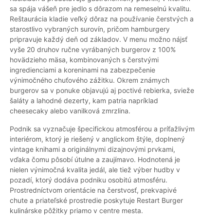
sa spája vášeň pre jedlo s dôrazom na remeselnú kvalitu.
Reštaurácia kladie veľký dôraz na používanie čerstvých a
starostlivo vybraných surovín, pričom hamburgery
pripravuje každý deň od základov. V menu možno nájsť
vyše 20 druhov ručne vyrábaných burgerov z 100%
hovädzieho mäsa, kombinovaných s čerstvými
ingredienciami a koreninami na zabezpečenie
výnimočného chuťového zážitku. Okrem známych
burgerov sa v ponuke objavujú aj poctivé rebierka, svieže
šaláty a lahodné dezerty, kam patria napríklad
cheesecaky alebo vanilková zmrzlina.
Podnik sa vyznačuje špecifickou atmosférou a príťažlivým
interiérom, ktorý je riešený v anglickom štýle, doplnený
vintage knihami a originálnymi dizajnovými prvkami,
vďaka čomu pôsobí útulne a zaujímavo. Hodnotená je
nielen výnimočná kvalita jedál, ale tiež výber hudby v
pozadí, ktorý dodáva podniku osobitú atmosféru.
Prostredníctvom orientácie na čerstvosť, prekvapivé
chute a priateľské prostredie poskytuje Restart Burger
kulinárske pôžitky priamo v centre mesta.