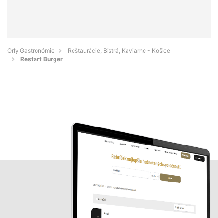
Orly Gastronómie
Reštaurácie, Bistrá, Kaviarne - Košice
Restart Burger