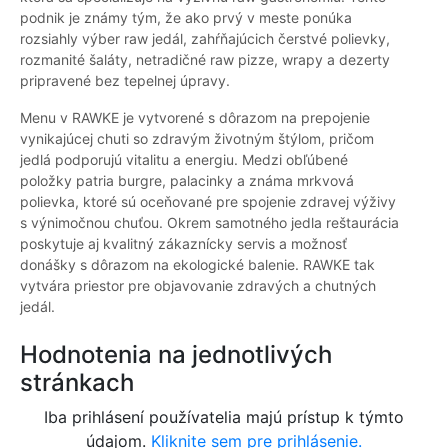
podnik je známy tým, že ako prvý v meste ponúka
rozsiahly výber raw jedál, zahŕňajúcich čerstvé polievky,
rozmanité šaláty, netradičné raw pizze, wrapy a dezerty
pripravené bez tepelnej úpravy.
Menu v RAWKE je vytvorené s dôrazom na prepojenie
vynikajúcej chuti so zdravým životným štýlom, pričom
jedlá podporujú vitalitu a energiu. Medzi obľúbené
položky patria burgre, palacinky a známa mrkvová
polievka, ktoré sú oceňované pre spojenie zdravej výživy
s výnimočnou chuťou. Okrem samotného jedla reštaurácia
poskytuje aj kvalitný zákaznícky servis a možnosť
donášky s dôrazom na ekologické balenie. RAWKE tak
vytvára priestor pre objavovanie zdravých a chutných
jedál.
Hodnotenia na jednotlivých
stránkach
Iba prihlásení používatelia majú prístup k týmto
údajom.
Kliknite sem pre prihlásenie.