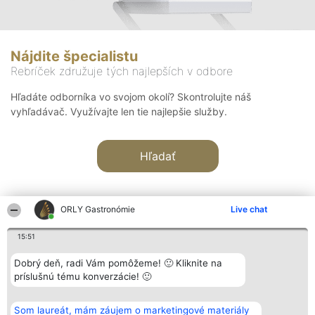
Nájdite špecialistu
Rebríček združuje tých najlepších v odbore
Hľadáte odborníka vo svojom okolí? Skontrolujte náš
vyhľadávač. Využívajte len tie najlepšie služby.
Hľadať
ORLY Gastronómie
Live chat
15:51
Organizátor hodnotenia
Hodnotenie
Kontakt
Dobrý deň, radi Vám pomôžeme! 🙂 Kliknite na
Bright Side Solutions sp. z o.
Laureáti
Kontakt
príslušnú tému konverzácie! 🙂
o. sp. k.
Lista
ul. Ruska 22
wszystkich
Wrocław 50-079
Laureatów
Som laureát, mám záujem o marketingové materiály
KRS 0000749100 | Regon
Podmienky