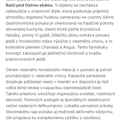
Ranč pod Ostrou skalou
. V objektu sa nachádza
reštaurácia v zrubovom štýle, ktorá poskytuje príjemnú
atmosféru doplnenú hudbou zameranou na country žánre.
Gastronomická ponuka je orientovaná na tradičné pokrmy
slovenskej kuchyne, medzi ktoré patria bryndzové
halušky, pirohy či guláš. Dôležitú úlohu zohráva ponuka
jedál z hovädzieho mäsa výlučne z vlastného chovu, a to
konkrétne plemien Charolais a Angus. Tento farmársky
koncept zabezpečuje jedinečnú čerstvosť a kvalitu
pripravovaných jedál.
Okrem vlastného hovädzieho mäsa je v ponuke aj pstruh
pochádzajúci z vlastného chovu. Kapacita zariadenia
dosahuje päťdesiat miest v interiéri a k dispozícii je tiež
veľká letná terasa s kapacitou osemdesiatpäť hostí.
Takéto priestory umožňujú organizáciu svadieb, rodinných
slávností, firemných podujatí aj špeciálnych steakových
večerí vedených šéfkuchárom. Lokalita uprostred prírody
Slovenského raja ponúka aj možnosti aktívneho oddychu,
čím prispieva ku komplexnému zážitku z návštevy.