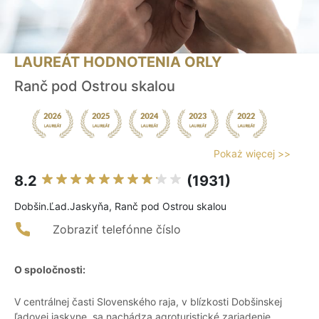
LAUREÁT HODNOTENIA ORLY
Ranč pod Ostrou skalou
Pokaż więcej >>
8.2
(1931)
Dobšin.Ľad.Jaskyňa, Ranč pod Ostrou skalou
Zobraziť telefónne číslo
O spoločnosti:
V centrálnej časti Slovenského raja, v blízkosti Dobšinskej
ľadovej jaskyne, sa nachádza agroturistické zariadenie