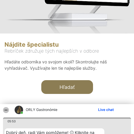
Nájdite špecialistu
Rebríček združuje tých najlepších v odbore
Hľadáte odborníka vo svojom okolí? Skontrolujte náš
vyhľadávač. Využívajte len tie najlepšie služby.
Hľadať
ORLY Gastronómie
Live chat
05:53
Organizátor hodnotenia
Hodnotenie
Kontakt
Dobrý deň, radi Vám pomôžeme! 🙂 Kliknite na