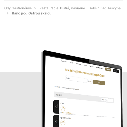
Orly Gastronómie
Reštaurácie, Bistrá, Kaviarne - Dobšin.Ľad.Jaskyňa
Ranč pod Ostrou skalou