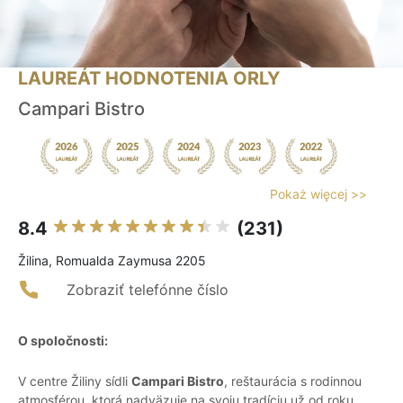
LAUREÁT HODNOTENIA ORLY
Campari Bistro
Pokaż więcej >>
8.4
(231)
Žilina, Romualda Zaymusa 2205
Zobraziť telefónne číslo
O spoločnosti:
V centre Žiliny sídli
Campari Bistro
, reštaurácia s rodinnou
atmosférou, ktorá nadväzuje na svoju tradíciu už od roku