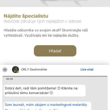
Nájdite špecialistu
Rebríček združuje tých najlepších v odbore
Hľadáte odborníka vo svojom okolí? Skontrolujte náš
vyhľadávač. Využívajte len tie najlepšie služby.
Hľadať
ORLY Gastronómie
Live chat
00:29
Organizátor hodnotenia
Hodnotenie
Kontakt
Dobrý deň, radi Vám pomôžeme! 🙂 Kliknite na
Bright Side Solutions sp. z o.
Laureáti
Kontakt
príslušnú tému konverzácie! 🙂
o. sp. k.
Lista
ul. Ruska 22
wszystkich
Wrocław 50-079
Laureatów
Som laureát, mám záujem o marketingové materiály
KRS 0000749100 | Regon
Podmienky
381313360 | NIP 8943132676
Obchodné