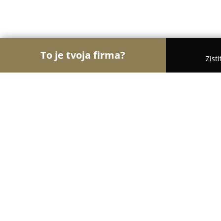
To je tvoja firma?
Zist
Orly Gastronómie
Reštaurácie, Bistrá, Kaviarn
Pizzéria Fajta
9.2
(52)