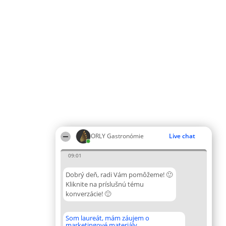
ORLY Gastronómie
Live chat
09:01
Dobrý deň, radi Vám pomôžeme! 🙂
Kliknite na príslušnú tému
konverzácie! 🙂
Som laureát, mám záujem o
marketingové materiály