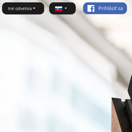
Prihlásiť sa
Iné odvetvia