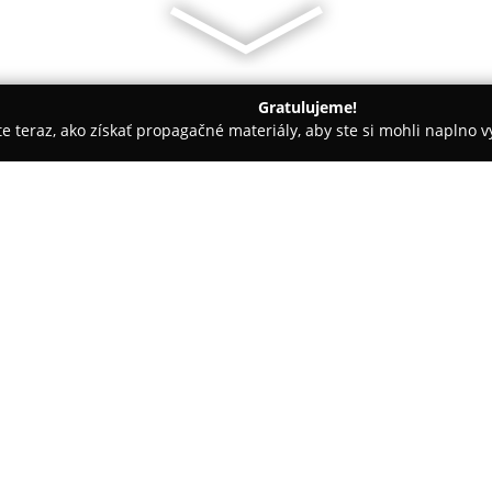
Gratulujeme!
ite teraz, ako získať propagačné materiály, aby ste si mohli naplno 
e - Rakovec nad Ondavou
Pizzéria Fajta
O spoločnosti:
V Rakovci nad Ondavou na adr
Pizzéria Fajta
, ktorá kombinuj
V ponuke podniku dominuje širo
a pestrý výber káv. Osobitnou 
Pokaż więcej >>
spája tradičné talianske cesto
pripravovaný z domácich, vždy č