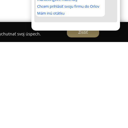
Chcem prihlásiť svoju firmu do Orlov
Mám inú otátku
Zistiť
vychutnať svoj úspech.
ese Rakovec nad Ondavou 315 sa nachádza
e gastronomický zážitok s príjemným prostredím.
ký sortiment pízz, burgrov, sladkých palaciniek
súčasťou ich menu je chrumkavá pizza, ktorá
 s čerstvými slovenskými surovinami. Každý kus je
erstvých ingrediencií, čo prispieva k autentickej