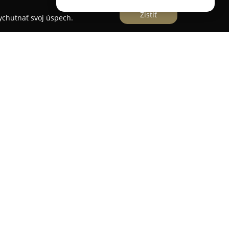
Zistiť
vychutnať svoj úspech.
centre Dobrej Nivy na Slávikovej ulici a je
ilovníkov talianskej kuchyne. Tento podnik je
tmosférou a dôrazom na vysokú kvalitu, pričom
né Talianskom. Hlavnou špecialitou je pizza
nej peci, vďaka čomu získava typickú vôňu a
päť druhov pízz, z ktorých niektoré nesú názvy
 Dobrá Niva či Očová. Okrem pizze je k dispozícii
cestovín a iných špecialít talianskej kuchyne.
odné cesto spolu s harmonickým spojením chutí