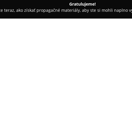
Gratulujeme!
ite teraz, ako získať propagačné materiály, aby ste si mohli naplno 
- Dobrá Niva
Pizzéria Veterán
O spoločnosti:
Pizzéria Veterán
sa nachádza v 
vyhľadávanou prevádzkou pre m
charakteristický autentickou a
ponúka čerstvé chute inšpirova
Pokaż więcej >>
pripravovaná na dreve v tradič
chrumkavé cesto.
Ponuka zahŕňa viac než dvadsať
podľa okolitých obcí, napríklad
pestrý výber šalátov, čerstvých 
Kvalitné suroviny, tenké a lah