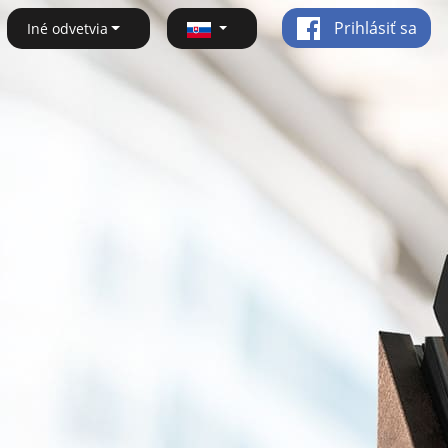
Prihlásiť sa
Iné odvetvia