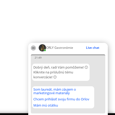
ORLY Gastronómie
Live chat
21:49
Dobrý deň, radi Vám pomôžeme! 🙂
Kliknite na príslušnú tému
konverzácie! 🙂
Som laureát, mám záujem o
marketingové materiály
Chcem prihlásiť svoju firmu do Orlov
Mám inú otátku