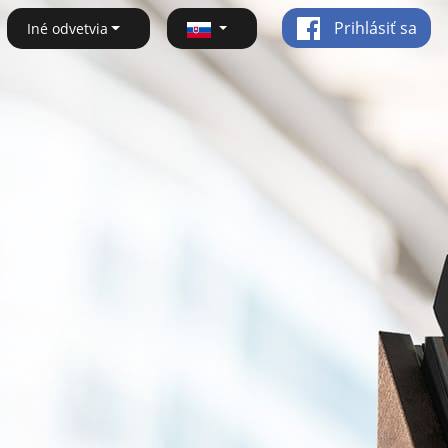
Prihlásiť sa
Iné odvetvia