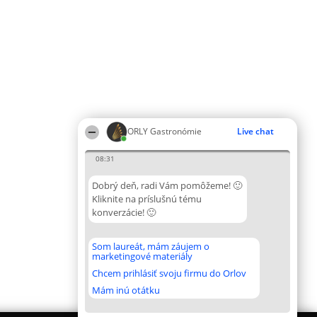
ORLY Gastronómie
Live chat
08:31
Dobrý deň, radi Vám pomôžeme! 🙂
Kliknite na príslušnú tému
konverzácie! 🙂
Som laureát, mám záujem o
marketingové materiály
Chcem prihlásiť svoju firmu do Orlov
Mám inú otátku