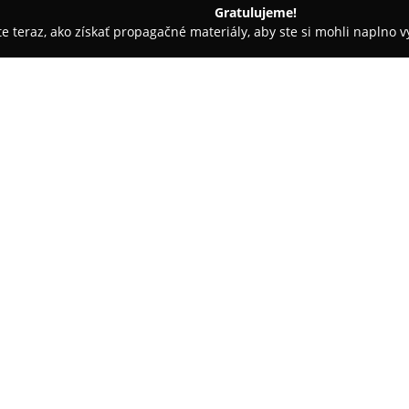
Gratulujeme!
ite teraz, ako získať propagačné materiály, aby ste si mohli naplno 
- Ludanice
pizzeria Romantik Ludanice
O spoločnosti:
Pizzeria Romantik
sa nachádza
blízkosti miestneho kostola, v
návštevníkov. Reštaurácia posky
ktoré podporuje oddych i poho
Pokaż więcej >>
kuchyňa zameraná na vysokú kv
vrátane pestrej palety pízz, ste
Hostia často oceňujú pohostinný
celkový gastronomický zážitok.
dostupná zimná záhrada, ktorá
období. Pred prevádzkou je za