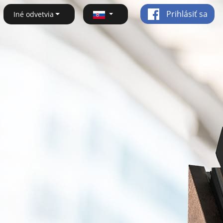
Prihlásiť sa
Iné odvetvia