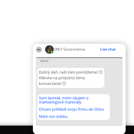
ORLY Gastronómie
Live chat
04:03
Dobrý deň, radi Vám pomôžeme! 🙂
Kliknite na príslušnú tému
konverzácie! 🙂
Som laureát, mám záujem o
marketingové materiály
Chcem prihlásiť svoju firmu do Orlov
Mám inú otátku