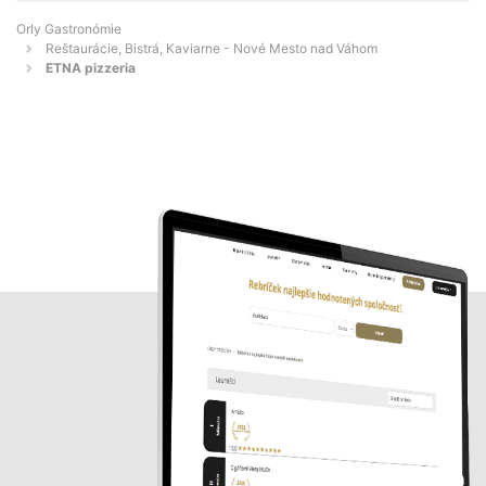
Orly Gastronómie
Reštaurácie, Bistrá, Kaviarne - Nové Mesto nad Váhom
ETNA pizzeria