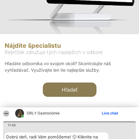
Nájdite špecialistu
Rebríček združuje tých najlepších v odbore
Hľadáte odborníka vo svojom okolí? Skontrolujte náš
vyhľadávač. Využívajte len tie najlepšie služby.
Hľadať
ORLY Gastronómie
Live chat
11:43
Organizátor hodnotenia
Hodnotenie
Kontakt
Dobrý deň, radi Vám pomôžeme! 🙂 Kliknite na