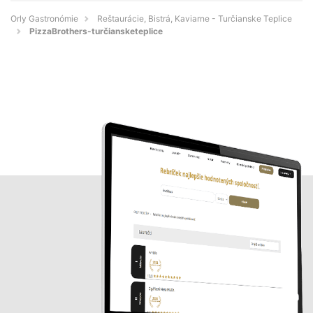
Orly Gastronómie
Reštaurácie, Bistrá, Kaviarne - Turčianske Teplice
PizzaBrothers-turčiansketeplice