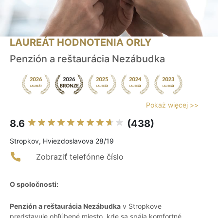
LAUREÁT HODNOTENIA ORLY
Penzión a reštaurácia Nezábudka
Pokaż więcej >>
8.6
(438)
Stropkov, Hviezdoslavova 28/19
Zobraziť telefónne číslo
O spoločnosti:
Penzión a reštaurácia Nezábudka
v Stropkove
predstavuje obľúbené miesto, kde sa spája komfortné