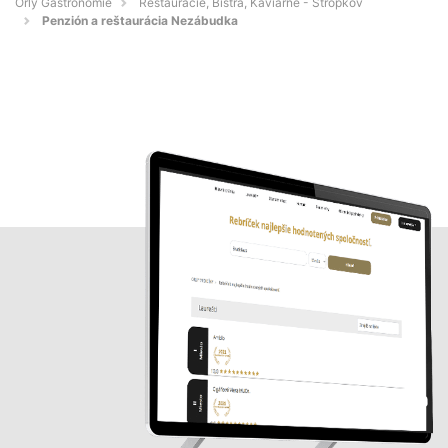
Orly Gastronómie
Reštaurácie, Bistrá, Kaviarne - Stropkov
Penzión a reštaurácia Nezábudka