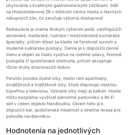
ubytovanie s kvalitnými gastronomickými zážitkami. Sídli
na Hviezdoslavovej 28 v blízkosti centra mesta a hlavných
nákupných zón, čo zaručuje výbornú dostupnosť.
Reštaurácia je známa širokým výberom jedál, zahŕňajúcich
slovenské, maďarské, rusínske i medzinárodné kuchárske
špeciality, pričom dôraz sa kladie na čerstvosť surovín a
moderné kulinárske postupy. Denne je k dispozícii denné
menu a objekt sa často využíva na rodinné oslavy, firemné
podujatia či spoločenské stretnutia, pričom akceptuje
rôzne druhy stravovacích lístkov.
Penzión ponúka útulné izby, medzi nimi apartmány,
dvojlôžkové a trojlôžkové izby, ktoré disponujú vlastnou
kúpeľňou a televíziou. Vybrané izby majú aj balkón. Hostia
môžu bezplatne využívať súkromné parkovisko a Wi-Fi
sieť v celom objekte Nezábudka. Okrem toho je k
dispozícii bar, spoločenská miestnosť a slnečná terasa pre
pohodlie návštevníkov.
Hodnotenia na jednotlivých