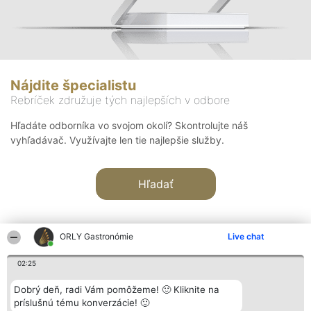
Nájdite špecialistu
Rebríček združuje tých najlepších v odbore
Hľadáte odborníka vo svojom okolí? Skontrolujte náš
vyhľadávač. Využívajte len tie najlepšie služby.
Hľadať
ORLY Gastronómie
Live chat
02:25
Organizátor hodnotenia
Hodnotenie
Kontakt
Dobrý deň, radi Vám pomôžeme! 🙂 Kliknite na
Bright Side Solutions sp. z o.
Laureáti
Kontakt
príslušnú tému konverzácie! 🙂
o. sp. k.
Lista