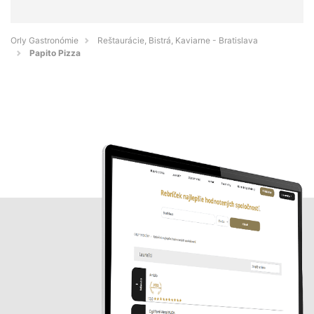
Orly Gastronómie
Reštaurácie, Bistrá, Kaviarne - Bratislava
Papito Pizza