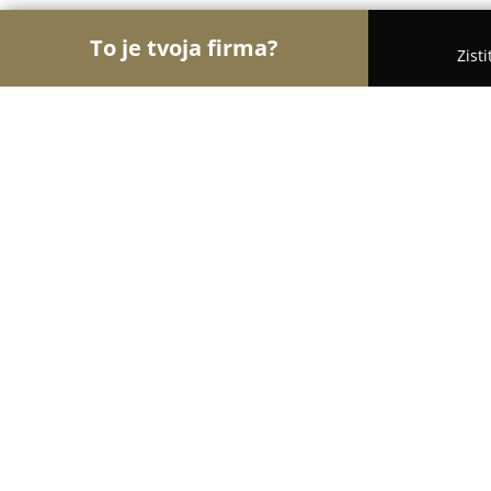
To je tvoja firma?
Zist
Orly Gastronómie
Reštaurácie, Bistrá, Kaviarne -
Občerstvenie u Kocmundu
9.4
(1000)
Svätý Jur, Svätý Jur
Zobraziť telefónne číslo