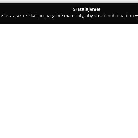
Gratulujeme!
ite teraz, ako získať propagačné materiály, aby ste si mohli naplno 
 Svätý Jur
Občerstvenie u Kocmundu
O spoločnosti:
Občerstvenie u Kocmundu
pat
hľadajú občerstvenie priamo v p
miesto si našlo priazeň cyklisto
dôrazu na kvalitnú gastronómi
Pokaż więcej >>
zážitok.
V ponuke sú tradičné teplé pok
wrap plnený trhaným hovädzí
ústrety aj zákazníkom so špeci
laktózy a vegánske možnosti, č