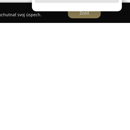
Zistiť
vychutnať svoj úspech.
rí medzi obľúbené zastávky pre tých, ktorí
rírode na Bielom Kríži v lokalite Svätý Jur. Toto
v, turistov aj rodín vďaka svojej pohostinnosti a
u, ktorá povyšuje bežný bufet na výnimočný
rmy, ako kapustnica, kyslá hubová polievka či
m mäsom. Občerstvenie u Kocmundu vychádza v
álnymi potrebami, ponúka jedlá bez lepku, bez
o je v prírodnom prostredí osobitne oceňované.