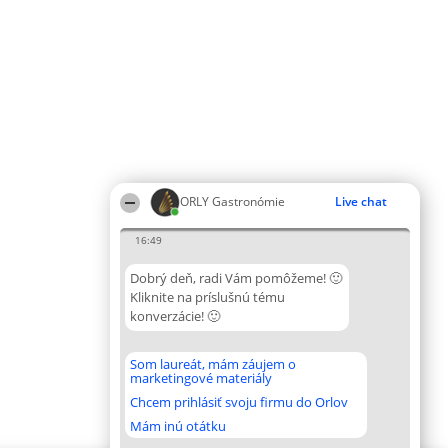
ORLY Gastronómie
Live chat
16:49
Dobrý deň, radi Vám pomôžeme! 🙂
Kliknite na príslušnú tému
konverzácie! 🙂
Som laureát, mám záujem o
marketingové materiály
Chcem prihlásiť svoju firmu do Orlov
Mám inú otátku