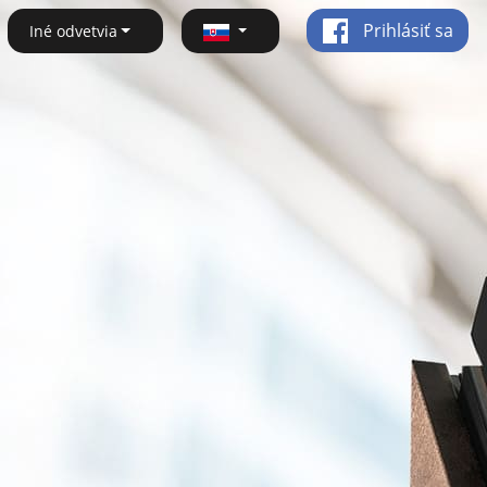
Prihlásiť sa
Iné odvetvia