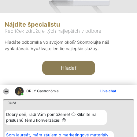
Nájdite špecialistu
Rebríček združuje tých najlepších v odbore
Hľadáte odborníka vo svojom okolí? Skontrolujte náš
vyhľadávač. Využívajte len tie najlepšie služby.
Hľadať
ORLY Gastronómie
Live chat
04:23
Organizátor hodnotenia
Hodnotenie
Kontakt
Dobrý deň, radi Vám pomôžeme! 🙂 Kliknite na
Bright Side Solutions sp. z o.
Laureáti
Kontakt
príslušnú tému konverzácie! 🙂
o. sp. k.
Lista
ul. Ruska 22
wszystkich
Wrocław 50-079
Laureatów
Som laureát, mám záujem o marketingové materiály
KRS 0000749100 | Regon
Podmienky