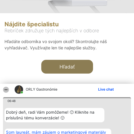
Nájdite špecialistu
Rebríček združuje tých najlepších v odbore
Hľadáte odborníka vo svojom okolí? Skontrolujte náš
vyhľadávač. Využívajte len tie najlepšie služby.
Hľadať
ORLY Gastronómie
Live chat
06:48
Organizátor hodnotenia
Hodnotenie
Kontakt
Dobrý deň, radi Vám pomôžeme! 🙂 Kliknite na
Bright Side Solutions sp. z o.
Laureáti
Kontakt
príslušnú tému konverzácie! 🙂
o. sp. k.
Lista
ul. Ruska 22
wszystkich
Wrocław 50-079
Laureatów
Som laureát, mám záujem o marketingové materiály
KRS 0000749100 | Regon
Podmienky