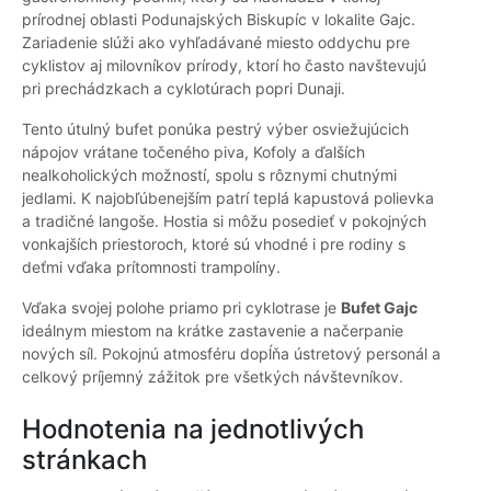
prírodnej oblasti Podunajských Biskupíc v lokalite Gajc.
Zariadenie slúži ako vyhľadávané miesto oddychu pre
cyklistov aj milovníkov prírody, ktorí ho často navštevujú
pri prechádzkach a cyklotúrach popri Dunaji.
Tento útulný bufet ponúka pestrý výber osviežujúcich
nápojov vrátane točeného piva, Kofoly a ďalších
nealkoholických možností, spolu s rôznymi chutnými
jedlami. K najobľúbenejším patrí teplá kapustová polievka
a tradičné langoše. Hostia si môžu posedieť v pokojných
vonkajších priestoroch, ktoré sú vhodné i pre rodiny s
deťmi vďaka prítomnosti trampolíny.
Vďaka svojej polohe priamo pri cyklotrase je
Bufet Gajc
ideálnym miestom na krátke zastavenie a načerpanie
nových síl. Pokojnú atmosféru dopĺňa ústretový personál a
celkový príjemný zážitok pre všetkých návštevníkov.
Hodnotenia na jednotlivých
stránkach