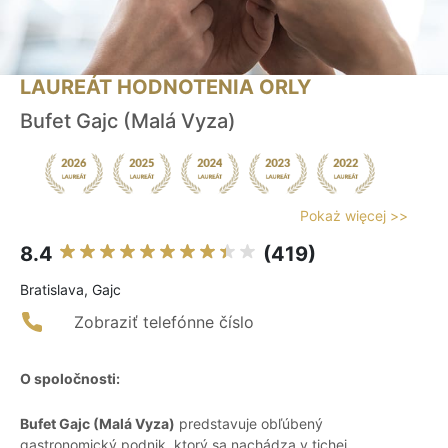
LAUREÁT HODNOTENIA ORLY
Bufet Gajc (Malá Vyza)
Pokaż więcej >>
8.4
(419)
Bratislava, Gajc
Zobraziť telefónne číslo
O spoločnosti:
Bufet Gajc (Malá Vyza)
predstavuje obľúbený
gastronomický podnik, ktorý sa nachádza v tichej