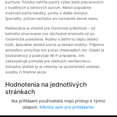
kuchyne. Ponuka zahŕňa pestrý výber jedál pripravených
z kvalitných a čerstvých surovín. Medzi populárne
možnosti patria halušky, pirohy a ďalšie domáce
špeciality, pričom nechýba ani rozmanité denné menu.
Reštaurácia je vhodná pre rôznorodé príležitosti – od
bežného stravovania cez obchodné stretnutia až po
romantické posedenia. Rodiny s deťmi tu nájdu detský
kútik, špeciálne detské porcie aj detské stoličky. Príjemnú
atmosféru umocňuje krb počas chladnejších dní. Objekt je
bezbariérový a poskytuje Wi-Fi pripojenie, čím
zabezpečuje pohodlie pre všetkých návštevníkov.
Súčasťou služieb je aj catering na spoločenské udalosti,
svadby či firemné akcie.
Hodnotenia na jednotlivých
stránkach
Iba prihlásení používatelia majú prístup k týmto
údajom.
Kliknite sem pre prihlásenie.