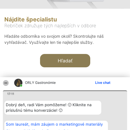
Nájdite špecialistu
Rebríček združuje tých najlepších v odbore
Hľadáte odborníka vo svojom okolí? Skontrolujte náš
vyhľadávač. Využívajte len tie najlepšie služby.
Hľadať
ORLY Gastronómie
Live chat
17:11
Organizátor hodnotenia
Hodnotenie
Kontakt
Dobrý deň, radi Vám pomôžeme! 🙂 Kliknite na
Bright Side Solutions sp. z o.
Laureáti
Kontakt
príslušnú tému konverzácie! 🙂
o. sp. k.
Lista
ul. Ruska 22
wszystkich
Wrocław 50-079
Laureatów
Som laureát, mám záujem o marketingové materiály
KRS 0000749100 | Regon
Podmienky
381313360 | NIP 8943132676
Obchodné