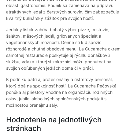
oblasti gastronómie. Podnik sa zameriava na prípravu
atraktívnych jedál z čerstvých surovín, čím zabezpečuje
kvalitný kulinársky zážitok pre svojich hostí.
Jedálny lístok zahŕňa bohatý výber pizze, cestovín,
šalátov, mäsových jedál, grilovaných špecialít a
vegetariánskych možností. Denne sú k dispozícii
rôznorodé a chutné obedové menu. La Cucaracha okrem
samotnej reštaurácie poskytuje aj rýchlu donáškovú
službu, vďaka ktorej si zákazníci môžu pochutnať na
svojich obľúbených jedlách doma či v práci.
K podniku patrí aj profesionálny a ústretový personál,
ktorý dbá na spokojnosť hostí. La Cucaracha Pečovská
ponúka aj priestory vhodné na organizáciu rodinných
osláv, jubileí alebo iných spoločenských podujatí s
možnosťou prenájmu sály.
Hodnotenia na jednotlivých
stránkach