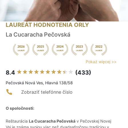
LAUREÁT HODNOTENIA ORLY
La Cucaracha Pečovská
Pokaż więcej >>
8.4
(433)
Pečovská Nová Ves, Hlavná 138/58
Zobraziť telefónne číslo
O spoločnosti:
Reštaurácia
La Cucaracha Pečovská
v Pečovskej Novej
Vsi je známa svojou viac než dvadsaťročnou tradíciou v