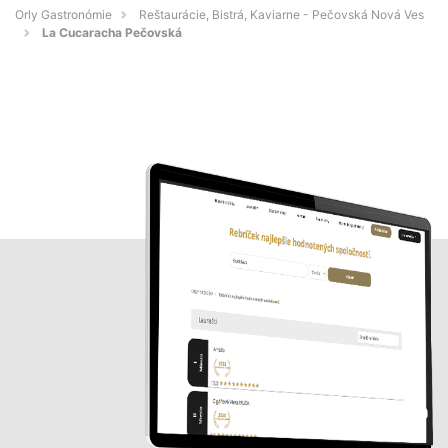
Orly Gastronómie
Reštaurácie, Bistrá, Kaviarne - Pečovská Nová Ves
La Cucaracha Pečovská