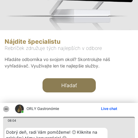
Nájdite špecialistu
Rebríček združuje tých najlepších v odbore
Hľadáte odborníka vo svojom okolí? Skontrolujte náš
vyhľadávač. Využívajte len tie najlepšie služby.
Hľadať
ORLY Gastronómie
Live chat
08:04
Organizátor hodnotenia
Hodnotenie
Kontakt
Dobrý deň, radi Vám pomôžeme! 🙂 Kliknite na
Bright Side Solutions sp. z o.
Laureáti
Kontakt