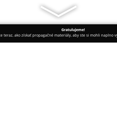
Gratulujeme!
ite teraz, ako získať propagačné materiály, aby ste si mohli naplno 
 - Hamuliakovo
Gurmán Pizza & Restaurant
O spoločnosti:
V Hamuliakove na adrese Pod 
Pizza & Restaurant
, ktorá sa 
maďarskej a talianskej kuchyne
chrumkavých pízz s množstvom p
Pokaż więcej >>
dôrazom na kvalitu a originálno