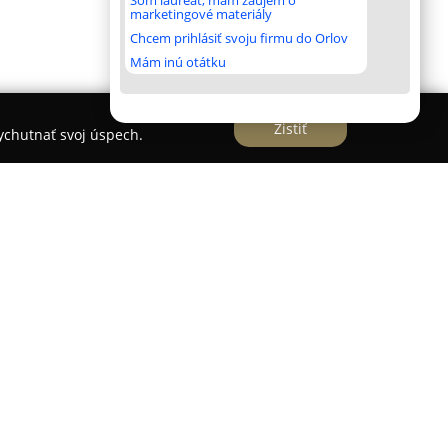
Som laureát, mám záujem o
marketingové materiály
Chcem prihlásiť svoju firmu do Orlov
Mám inú otátku
Zistiť
vychutnať svoj úspech.
záhradami 459 sa nachádza reštaurácia
Gurmán
zameriava na spájanie prvkov slovenskej,
. Tím v podniku pripravuje pestrý výber jedál, od
rísad až po tradičné špeciality, všetko s
sť.