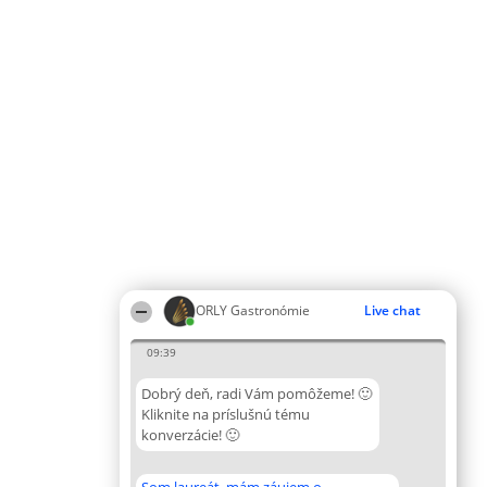
ORLY Gastronómie
Live chat
09:39
Dobrý deň, radi Vám pomôžeme! 🙂
Kliknite na príslušnú tému
konverzácie! 🙂