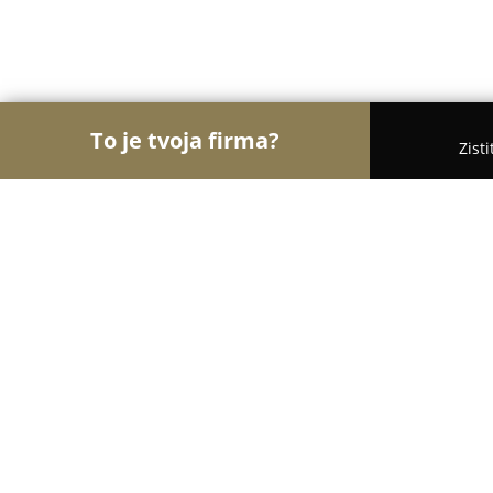
To je tvoja firma?
Zist
Orly Gastronómie
Reštaurácie, Bistrá, Kaviarne
Gurmán Pizza & Restaurant
8.9
(272)