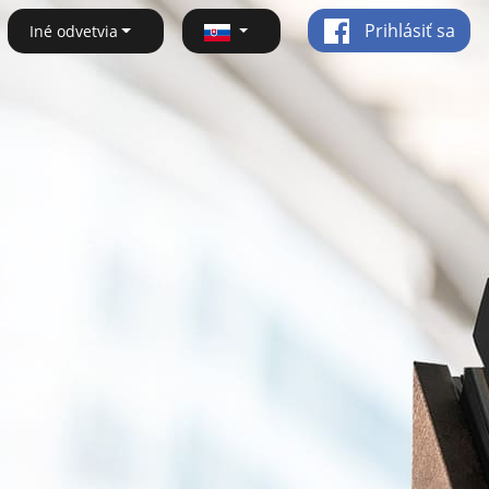
Prihlásiť sa
Iné odvetvia