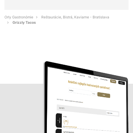
Orly Gastronómie
Reštaurácie, Bistrá, Kaviarne - Bratislava
Grizzly Tacos