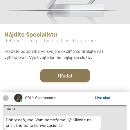
Nájdite špecialistu
Rebríček združuje tých najlepších v odbore
Hľadáte odborníka vo svojom okolí? Skontrolujte náš
vyhľadávač. Využívajte len tie najlepšie služby.
Hľadať
ORLY Gastronómie
Live chat
06:34
Organizátor hodnotenia
Hodnotenie
Kontakt
Dobrý deň, radi Vám pomôžeme! 🙂 Kliknite na
Bright Side Solutions sp. z o.
Laureáti
Kontakt
príslušnú tému konverzácie! 🙂
o. sp. k.
Lista