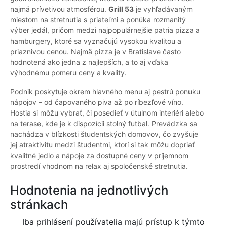
najmä prívetivou atmosférou.
Grill 53
je vyhľadávaným
miestom na stretnutia s priateľmi a ponúka rozmanitý
výber jedál, pričom medzi najpopulárnejšie patria pizza a
hamburgery, ktoré sa vyznačujú vysokou kvalitou a
priaznivou cenou. Najmä pizza je v Bratislave často
hodnotená ako jedna z najlepších, a to aj vďaka
výhodnému pomeru ceny a kvality.
Podnik poskytuje okrem hlavného menu aj pestrú ponuku
nápojov – od čapovaného piva až po ríbezľové víno.
Hostia si môžu vybrať, či posedieť v útulnom interiéri alebo
na terase, kde je k dispozícii stolný futbal. Prevádzka sa
nachádza v blízkosti študentských domovov, čo zvyšuje
jej atraktivitu medzi študentmi, ktorí si tak môžu dopriať
kvalitné jedlo a nápoje za dostupné ceny v príjemnom
prostredí vhodnom na relax aj spoločenské stretnutia.
Hodnotenia na jednotlivých
stránkach
Iba prihlásení používatelia majú prístup k týmto