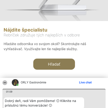
Nájdite špecialistu
Rebríček združuje tých najlepších v odbore
Hľadáte odborníka vo svojom okolí? Skontrolujte náš
vyhľadávač. Využívajte len tie najlepšie služby.
Hľadať
ORLY Gastronómie
Live chat
01:09
Organizátor hodnotenia
Hodnotenie
Kontakt
Dobrý deň, radi Vám pomôžeme! 🙂 Kliknite na
Bright Side Solutions sp. z o.
Laureáti
Kontakt
príslušnú tému konverzácie! 🙂
o. sp. k.
Lista