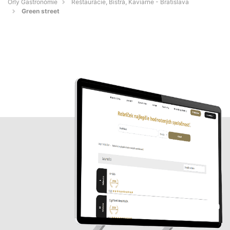
Orly Gastronómie
Reštaurácie, Bistrá, Kaviarne - Bratislava
Green street